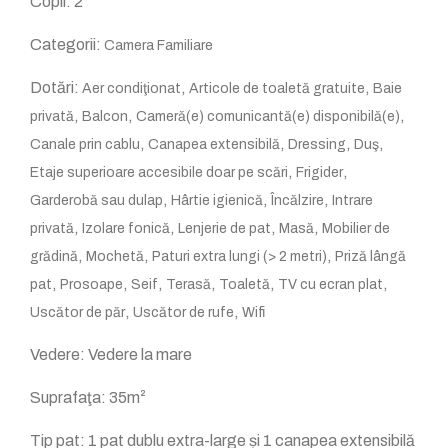
Copii:
2
Categorii:
Camera Familiare
Dotări:
,
,
Aer condiţionat
Articole de toaletă gratuite
Baie
,
,
,
privată
Balcon
Cameră(e) comunicantă(e) disponibilă(e)
,
,
,
,
Canale prin cablu
Canapea extensibilă
Dressing
Duş
,
,
Etaje superioare accesibile doar pe scări
Frigider
,
,
,
Garderobă sau dulap
Hârtie igienică
Încălzire
Intrare
,
,
,
,
privată
Izolare fonică
Lenjerie de pat
Masă
Mobilier de
,
,
,
grădină
Mochetă
Paturi extra lungi (> 2 metri)
Priză lângă
,
,
,
,
,
,
pat
Prosoape
Seif
Terasă
Toaletă
TV cu ecran plat
,
,
Uscător de păr
Uscător de rufe
Wifi
Vedere:
Vedere la mare
Suprafaţa:
35m²
Tip pat:
1 pat dublu extra-large și 1 canapea extensibilă