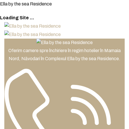
E
l
l
a
b
y
t
h
e
s
e
a
R
e
s
i
d
e
n
c
e
Loading Site
.
.
.
Oferim camere spre închiriere în regim hotelier în Mamaia
Nord, Năvodari în Complexul Ella by the sea Residence.