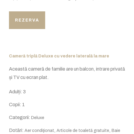
REZERVA
Cameră triplă Deluxe cu vedere laterală la mare
Această cameră de familie are un balcon, intrare privată
și TV cu ecran plat.
Adulți:
3
Copii:
1
Categorii:
Deluxe
Dotări:
,
,
Aer condiţionat
Articole de toaletă gratuite
Baie