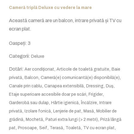
Cameră triplă Deluxe cu vedere la mare
Această cameră are un balcon, intrare privată și TV cu
ecran plat.
Oaspeți:
3
Categorii:
Deluxe
Dotări:
,
,
Aer condiţionat
Articole de toaletă gratuite
Baie
,
,
,
privată
Balcon
Cameră(e) comunicantă(e) disponibilă(e)
,
,
,
,
Canale prin cablu
Canapea extensibilă
Dressing
Duş
,
,
Etaje superioare accesibile doar pe scări
Frigider
,
,
,
Garderobă sau dulap
Hârtie igienică
Încălzire
Intrare
,
,
,
,
privată
Izolare fonică
Lenjerie de pat
Masă
Mobilier de
,
,
,
grădină
Mochetă
Paturi extra lungi (> 2 metri)
Priză lângă
,
,
,
,
,
,
pat
Prosoape
Seif
Terasă
Toaletă
TV cu ecran plat