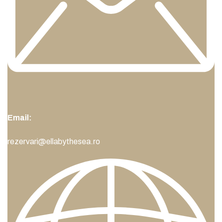
Email:
rezervari@ellabythesea.ro