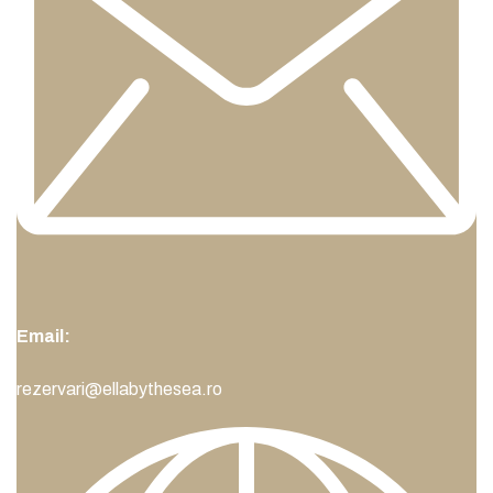
Email:
rezervari@ellabythesea.ro