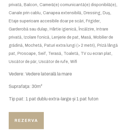
,
,
,
privată
Balcon
Cameră(e) comunicantă(e) disponibilă(e)
,
,
,
,
Canale prin cablu
Canapea extensibilă
Dressing
Duş
,
,
Etaje superioare accesibile doar pe scări
Frigider
,
,
,
Garderobă sau dulap
Hârtie igienică
Încălzire
Intrare
,
,
,
,
privată
Izolare fonică
Lenjerie de pat
Masă
Mobilier de
,
,
,
grădină
Mochetă
Paturi extra lungi (> 2 metri)
Priză lângă
,
,
,
,
,
,
pat
Prosoape
Seif
Terasă
Toaletă
TV cu ecran plat
,
,
Uscător de păr
Uscător de rufe
Wifi
Vedere:
Vedere laterală la mare
Suprafaţa:
30m²
Tip pat:
1 pat dublu extra-large și 1 pat futon
REZERVA